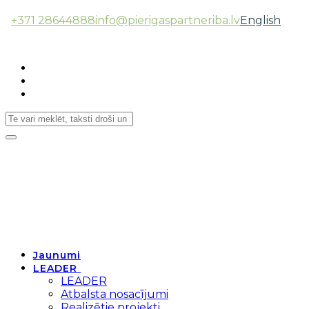
+371 28644888
info@pierigaspartneriba.lv
English
Follow Us:
Toggle
navigation
Jaunumi
LEADER
LEADER
Atbalsta nosacījumi
Realizētie projekti