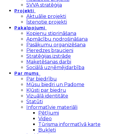
SVVA stratēģija
Projekti
Aktuālie projekti
Īstenotie projekti
Pakalpojumi
Kopienu stiprināšana
Apmācību nodrošināšana
Pasākumu organizēšana
Pieredzes braucieni
Stratēģijas izstrāde
Maketēšanas darbi
Sociālā uzņēmējdarbība
Par mums
Par biedrību
Mūsu biedri un Padome
Kļūsti par biedru
Vizuālā identitāte
Statūti
Informatīvie materiāli
Pētījumi
Video
Tūrisma informatīvā karte
Bukleti