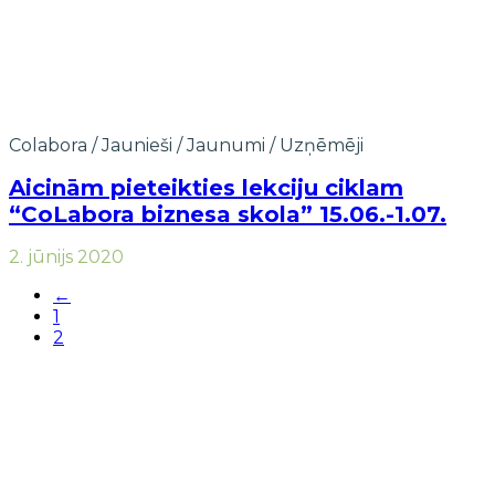
Colabora
/
Jaunieši
/
Jaunumi
/
Uzņēmēji
Aicinām pieteikties lekciju ciklam
“CoLabora biznesa skola” 15.06.-1.07.
2. jūnijs 2020
←
1
2