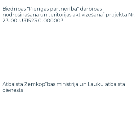
Biedrības "Pierīgas partnerība" darbības
nodrošināšana un teritorijas aktivizēšana” projekta Nr.
23-00-U31523.0-000003
Atbalsta Zemkopības ministrija un Lauku atbalsta
dienests
© 2022 biedrība "Pierīgas partnerība"
Mājaslapas izstrādi finansē Islande, Lihtenšteina un Norvēģija EEZ un
Norvēģijas grantu programmas “Aktīvo iedzīvotāju fonds” ietvaros.