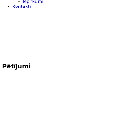
Iepirkumi
Kontakti
Pētījumi
Sākums
→
Par biedrību
→
Pētījumi