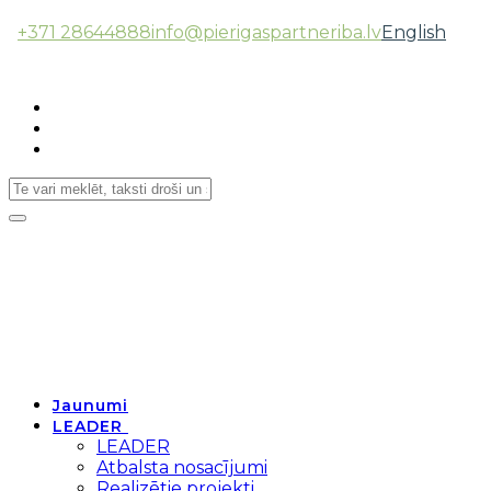
+371 28644888
info@pierigaspartneriba.lv
English
Follow Us:
Toggle
navigation
Jaunumi
LEADER
LEADER
Atbalsta nosacījumi
Realizētie projekti