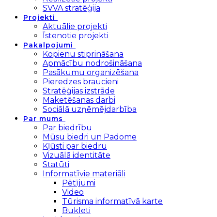
SVVA stratēģija
Projekti
Aktuālie projekti
Īstenotie projekti
Pakalpojumi
Kopienu stiprināšana
Apmācību nodrošināšana
Pasākumu organizēšana
Pieredzes braucieni
Stratēģijas izstrāde
Maketēšanas darbi
Sociālā uzņēmējdarbība
Par mums
Par biedrību
Mūsu biedri un Padome
Kļūsti par biedru
Vizuālā identitāte
Statūti
Informatīvie materiāli
Pētījumi
Video
Tūrisma informatīvā karte
Bukleti