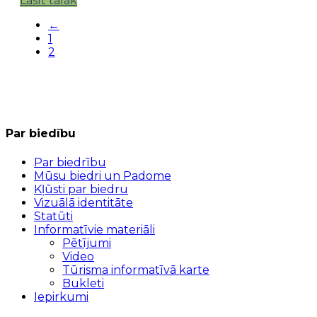
Lasīt tālāk
←
1
2
Par biedību
Par biedrību
Mūsu biedri un Padome
Kļūsti par biedru
Vizuālā identitāte
Statūti
Informatīvie materiāli
Pētījumi
Video
Tūrisma informatīvā karte
Bukleti
Iepirkumi