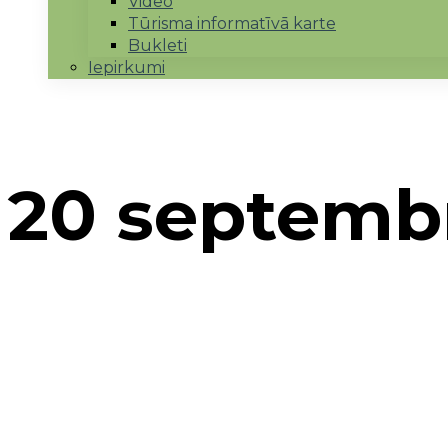
Video
Tūrisma informatīvā karte
Bukleti
Iepirkumi
20 septembr
Sākums
→
2023
→
septembris
→
20