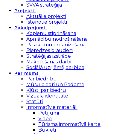
SVVA stratēģija
Projekti
Aktuālie projekti
Īstenotie projekti
Pakalpojumi
Kopienu stiprināšana
Apmācību nodrošināšana
Pasākumu organizēšana
Pieredzes braucieni
Stratēģijas izstrāde
Maketēšanas darbi
Sociālā uzņēmējdarbība
Par mums
Par biedrību
Mūsu biedri un Padome
Kļūsti par biedru
Vizuālā identitāte
Statūti
Informatīvie materiāli
Pētījumi
Video
Tūrisma informatīvā karte
Bukleti