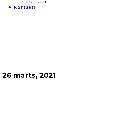
Iepirkumi
Kontakti
26 marts, 2021
Sākums
→
2021
→
marts
→
26