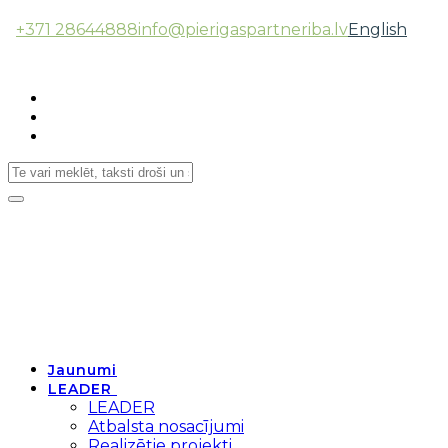
+371 28644888
info@pierigaspartneriba.lv
English
Follow Us:
Toggle
navigation
Jaunumi
LEADER
LEADER
Atbalsta nosacījumi
Realizētie projekti