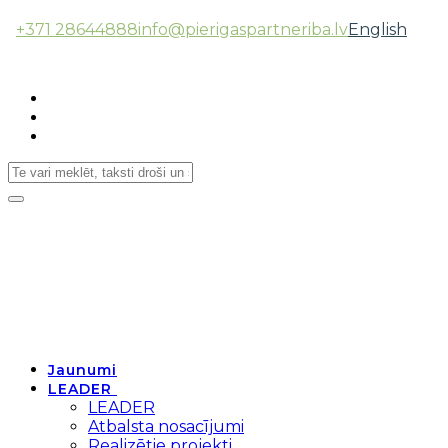
+371 28644888
info@pierigaspartneriba.lv
English
Follow Us:
Toggle
navigation
Jaunumi
LEADER
LEADER
Atbalsta nosacījumi
Realizētie projekti