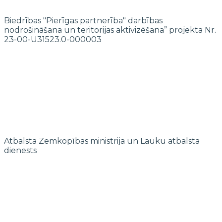
Biedrības "Pierīgas partnerība" darbības
nodrošināšana un teritorijas aktivizēšana” projekta Nr.
23-00-U31523.0-000003
Atbalsta Zemkopības ministrija un Lauku atbalsta
dienests
© 2022 biedrība "Pierīgas partnerība"
Mājaslapas izstrādi finansē Islande, Lihtenšteina un Norvēģija EEZ un