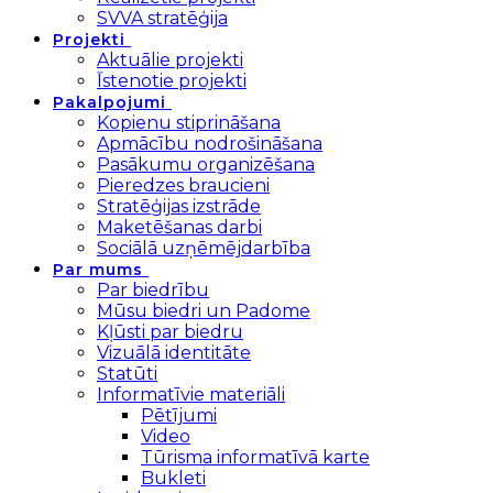
SVVA stratēģija
Projekti
Aktuālie projekti
Īstenotie projekti
Pakalpojumi
Kopienu stiprināšana
Apmācību nodrošināšana
Pasākumu organizēšana
Pieredzes braucieni
Stratēģijas izstrāde
Maketēšanas darbi
Sociālā uzņēmējdarbība
Par mums
Par biedrību
Mūsu biedri un Padome
Kļūsti par biedru
Vizuālā identitāte
Statūti
Informatīvie materiāli
Pētījumi
Video
Tūrisma informatīvā karte
Bukleti