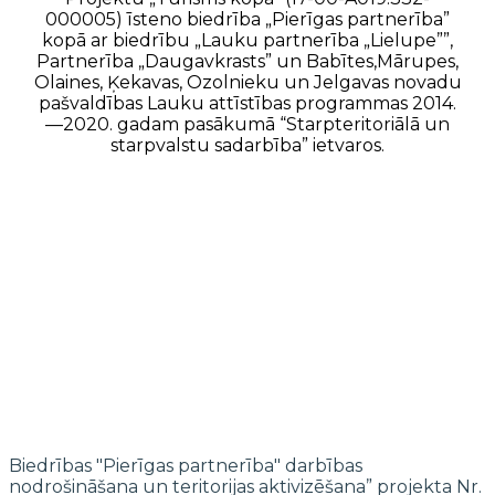
000005) īsteno biedrība „Pierīgas partnerība”
kopā ar biedrību „Lauku partnerība „Lielupe””,
Partnerība „Daugavkrasts” un Babītes,Mārupes,
Olaines, Ķekavas, Ozolnieku un Jelgavas novadu
pašvaldības Lauku attīstības programmas 2014.
—2020. gadam pasākumā “Starpteritoriālā un
starpvalstu sadarbība” ietvaros.
Biedrības "Pierīgas partnerība" darbības
nodrošināšana un teritorijas aktivizēšana” projekta Nr.