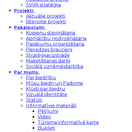
SVVA stratēģija
Projekti
Aktuālie projekti
Īstenotie projekti
Pakalpojumi
Kopienu stiprināšana
Apmācību nodrošināšana
Pasākumu organizēšana
Pieredzes braucieni
Stratēģijas izstrāde
Maketēšanas darbi
Sociālā uzņēmējdarbība
Par mums
Par biedrību
Mūsu biedri un Padome
Kļūsti par biedru
Vizuālā identitāte
Statūti
Informatīvie materiāli
Pētījumi
Video
Tūrisma informatīvā karte
Bukleti