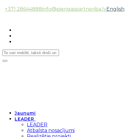
+371 28644888
info@pierigaspartneriba.lv
English
Follow Us:
Toggle
navigation
Jaunumi
LEADER
LEADER
Atbalsta nosacījumi
Realizētie projekti