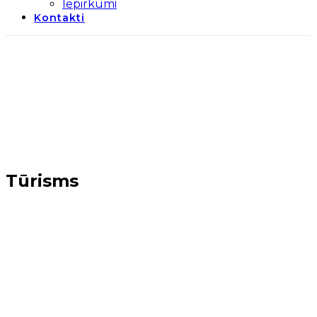
Iepirkumi
Kontakti
Tūrisms
Sākums
→
Par teritoriju
→
Tūrisms