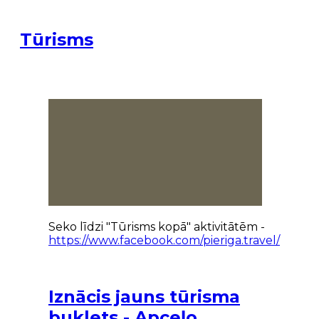
Tūrisms
Seko līdzi "Tūrisms kopā" aktivitātēm -
https://www.facebook.com/pieriga.travel/
Iznācis jauns tūrisma
buklets - Apceļo