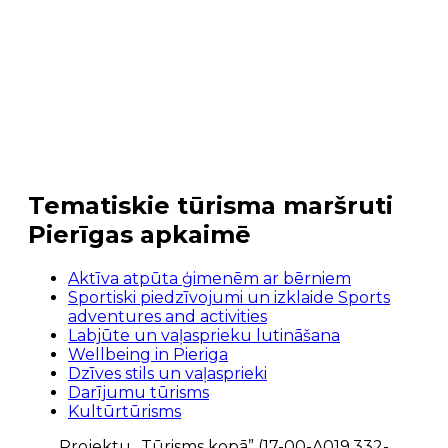
Tematiskie tūrisma maršruti
Pierīgas apkaimē
Aktīva atpūta ģimenēm ar bērniem
Sportiski piedzīvojumi un izklaide
Sports
adventures and activities
Labjūte un vaļasprieku lutināšana
Wellbeing in Pieriga
Dzīves stils un vaļasprieki
Darījumu tūrisms
Kultūrtūrisms
Projektu „Tūrisms kopā” (17-00-A019.332-