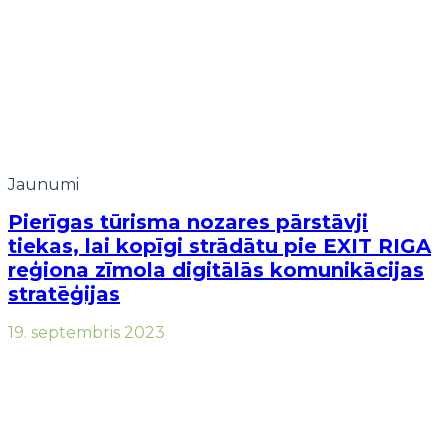
Jaunumi
Pierīgas tūrisma nozares pārstāvji
tiekas, lai kopīgi strādātu pie EXIT RIGA
reģiona zīmola digitālās komunikācijas
stratēģijas
19. septembris 2023