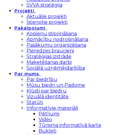
SVVA stratēģija
Projekti
Aktuālie projekti
Īstenotie projekti
Pakalpojumi
Kopienu stiprināšana
Apmācību nodrošināšana
Pasākumu organizēšana
Pieredzes braucieni
Stratēģijas izstrāde
Maketēšanas darbi
Sociālā uzņēmējdarbība
Par mums
Par biedrību
Mūsu biedri un Padome
Kļūsti par biedru
Vizuālā identitāte
Statūti
Informatīvie materiāli
Pētījumi
Video
Tūrisma informatīvā karte
Bukleti