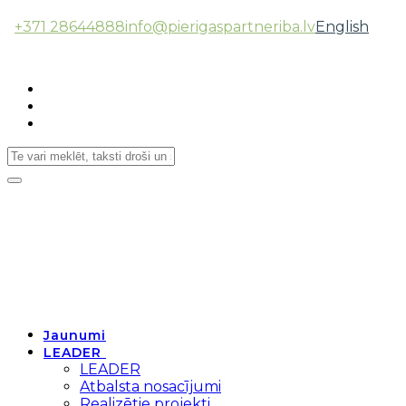
+371 28644888
info@pierigaspartneriba.lv
English
Follow Us:
Toggle
navigation
Jaunumi
LEADER
LEADER
Atbalsta nosacījumi
Realizētie projekti