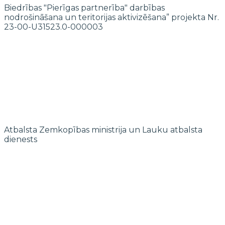
Biedrības "Pierīgas partnerība" darbības
nodrošināšana un teritorijas aktivizēšana” projekta Nr.
23-00-U31523.0-000003
Atbalsta Zemkopības ministrija un Lauku atbalsta
dienests
© 2022 biedrība "Pierīgas partnerība"
Mājaslapas izstrādi finansē Islande, Lihtenšteina un Norvēģija EEZ un
Norvēģijas grantu programmas “Aktīvo iedzīvotāju fonds” ietvaros.