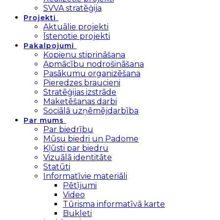
SVVA stratēģija
Projekti
Aktuālie projekti
Īstenotie projekti
Pakalpojumi
Kopienu stiprināšana
Apmācību nodrošināšana
Pasākumu organizēšana
Pieredzes braucieni
Stratēģijas izstrāde
Maketēšanas darbi
Sociālā uzņēmējdarbība
Par mums
Par biedrību
Mūsu biedri un Padome
Kļūsti par biedru
Vizuālā identitāte
Statūti
Informatīvie materiāli
Pētījumi
Video
Tūrisma informatīvā karte
Bukleti