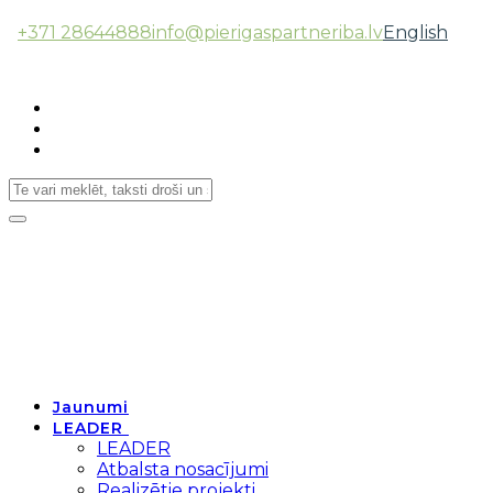
+371 28644888
info@pierigaspartneriba.lv
English
Follow Us:
Toggle
navigation
Jaunumi
LEADER
LEADER
Atbalsta nosacījumi
Realizētie projekti