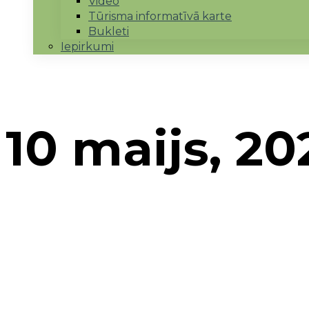
Video
Tūrisma informatīvā karte
Bukleti
Iepirkumi
10 maijs, 20
Sākums
→
2022
→
maijs
→
10