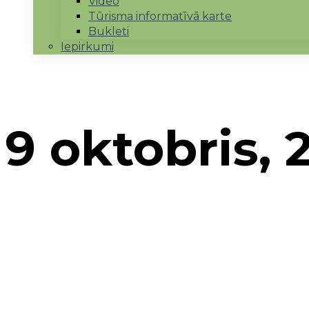
Video
Tūrisma informatīvā karte
Bukleti
Iepirkumi
9 oktobris, 
Sākums
→
2021
→
oktobris
→
9