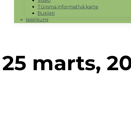
Video
Tūrisma informatīvā karte
Bukleti
Iepirkumi
25 marts, 2
Sākums
→
2021
→
marts
→
25