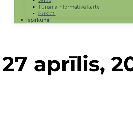
Video
Tūrisma informatīvā karte
Bukleti
Iepirkumi
27 aprīlis, 2
Sākums
→
2017
→
aprīlis
→
27