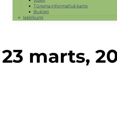
Video
Tūrisma informatīvā karte
Bukleti
Iepirkumi
23 marts, 2
Sākums
→
2017
→
marts
→
23