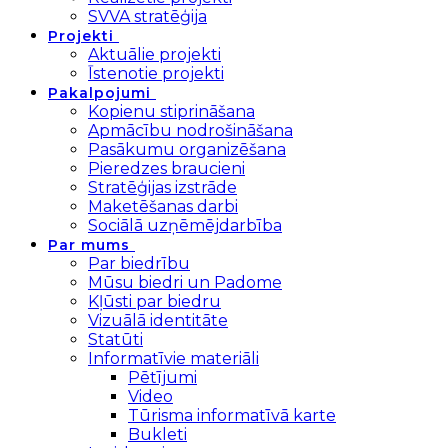
SVVA stratēģija
Projekti
Aktuālie projekti
Īstenotie projekti
Pakalpojumi
Kopienu stiprināšana
Apmācību nodrošināšana
Pasākumu organizēšana
Pieredzes braucieni
Stratēģijas izstrāde
Maketēšanas darbi
Sociālā uzņēmējdarbība
Par mums
Par biedrību
Mūsu biedri un Padome
Kļūsti par biedru
Vizuālā identitāte
Statūti
Informatīvie materiāli
Pētījumi
Video
Tūrisma informatīvā karte
Bukleti