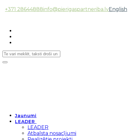
+371 28644888
info@pierigaspartneriba.lv
English
Follow Us:
Toggle
navigation
Jaunumi
LEADER
LEADER
Atbalsta nosacījumi
Realizētie projekti