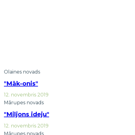
Sākums
→
Jaunatnes organizācijas un organizāc
Olaines novads
"Māk-onis"
12. novembris 2019
Mārupes novads
"Miljons ideju"
12. novembris 2019
Mārupes novads