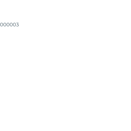
.0-000003
varos.