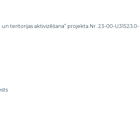
 un teritorijas aktivizēšana” projekta Nr. 23-00-U31523
ests
EZ un Norvēģijas grantu programmas “Aktīvo iedzīvotāju fonds” iet