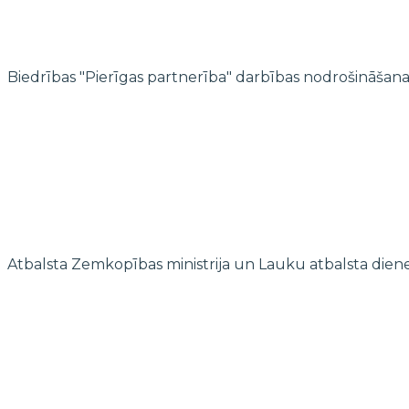
Biedrības "Pierīgas partnerība" darbības nodrošināšana
Atbalsta Zemkopības ministrija un Lauku atbalsta dien
© 2022 biedrība "Pierīgas partnerība"
Mājaslapas izstrādi finansē Islande, Lihtenšteina un Norvēģija E