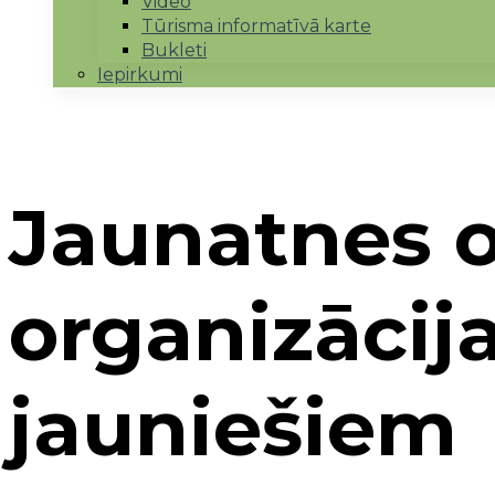
Video
Tūrisma informatīvā karte
Bukleti
Iepirkumi
Jaunatnes o
organizācija
jauniešiem