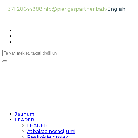
+371 28644888
info@pierigaspartneriba.lv
English
Follow Us:
Toggle
navigation
Jaunumi
LEADER
LEADER
Atbalsta nosacījumi
Realizētie projekti