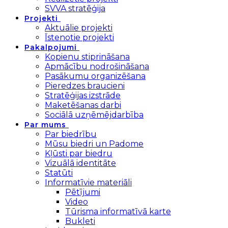
SVVA stratēģija
Projekti
Aktuālie projekti
Īstenotie projekti
Pakalpojumi
Kopienu stiprināšana
Apmācību nodrošināšana
Pasākumu organizēšana
Pieredzes braucieni
Stratēģijas izstrāde
Maketēšanas darbi
Sociālā uzņēmējdarbība
Par mums
Par biedrību
Mūsu biedri un Padome
Kļūsti par biedru
Vizuālā identitāte
Statūti
Informatīvie materiāli
Pētījumi
Video
Tūrisma informatīvā karte
Bukleti