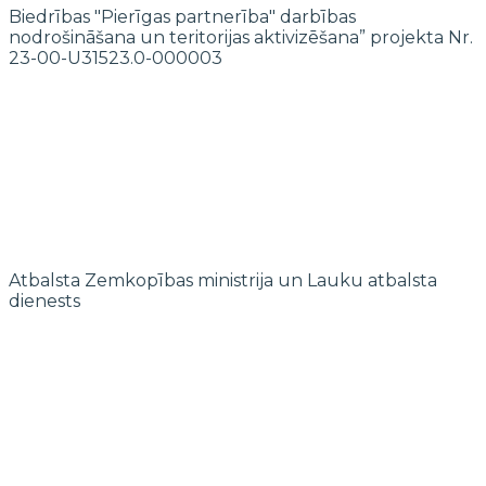
Biedrības "Pierīgas partnerība" darbības
nodrošināšana un teritorijas aktivizēšana” projekta Nr.
23-00-U31523.0-000003
Atbalsta Zemkopības ministrija un Lauku atbalsta
dienests
© 2022 biedrība "Pierīgas partnerība"
Mājaslapas izstrādi finansē Islande, Lihtenšteina un Norvēģija EEZ un
Norvēģijas grantu programmas “Aktīvo iedzīvotāju fonds” ietvaros.