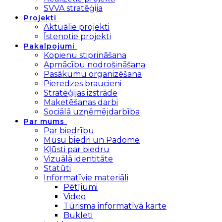
SVVA stratēģija
Projekti
Aktuālie projekti
Īstenotie projekti
Pakalpojumi
Kopienu stiprināšana
Apmācību nodrošināšana
Pasākumu organizēšana
Pieredzes braucieni
Stratēģijas izstrāde
Maketēšanas darbi
Sociālā uzņēmējdarbība
Par mums
Par biedrību
Mūsu biedri un Padome
Kļūsti par biedru
Vizuālā identitāte
Statūti
Informatīvie materiāli
Pētījumi
Video
Tūrisma informatīvā karte
Bukleti