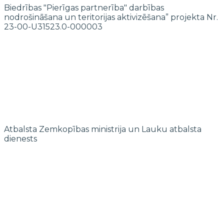
Biedrības "Pierīgas partnerība" darbības
nodrošināšana un teritorijas aktivizēšana” projekta Nr.
23-00-U31523.0-000003
Atbalsta Zemkopības ministrija un Lauku atbalsta
dienests
© 2022 biedrība "Pierīgas partnerība"
Mājaslapas izstrādi finansē Islande, Lihtenšteina un Norvēģija EEZ un
Norvēģijas grantu programmas “Aktīvo iedzīvotāju fonds” ietvaros.