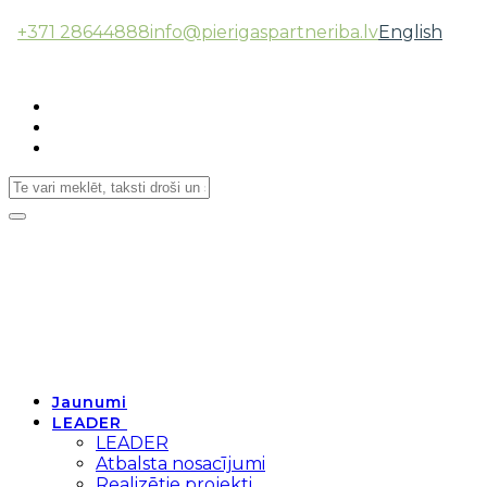
+371 28644888
info@pierigaspartneriba.lv
English
Follow Us:
Toggle
navigation
Jaunumi
LEADER
LEADER
Atbalsta nosacījumi
Realizētie projekti