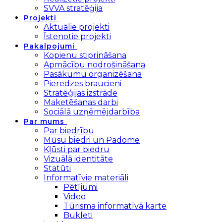
SVVA stratēģija
Projekti
Aktuālie projekti
Īstenotie projekti
Pakalpojumi
Kopienu stiprināšana
Apmācību nodrošināšana
Pasākumu organizēšana
Pieredzes braucieni
Stratēģijas izstrāde
Maketēšanas darbi
Sociālā uzņēmējdarbība
Par mums
Par biedrību
Mūsu biedri un Padome
Kļūsti par biedru
Vizuālā identitāte
Statūti
Informatīvie materiāli
Pētījumi
Video
Tūrisma informatīvā karte
Bukleti