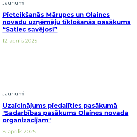
Jaunumi
Pieteikšanās Mārupes un Olaines
novadu uzņēmēju tīklošanās pasākums
“Satiec savējos!”
12. aprīlis 2025
Jaunumi
Uzaicinājums piedalīties pasākumā
"Sadarbības pasākums Olaines novada
organizācijām"
8. aprīlis 2025