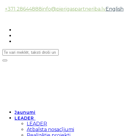
+371 28644888
info@pierigaspartneriba.lv
English
Follow Us:
Toggle
navigation
Jaunumi
LEADER
LEADER
Atbalsta nosacījumi
Realizētie projekti