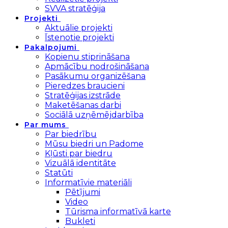
SVVA stratēģija
Projekti
Aktuālie projekti
Īstenotie projekti
Pakalpojumi
Kopienu stiprināšana
Apmācību nodrošināšana
Pasākumu organizēšana
Pieredzes braucieni
Stratēģijas izstrāde
Maketēšanas darbi
Sociālā uzņēmējdarbība
Par mums
Par biedrību
Mūsu biedri un Padome
Kļūsti par biedru
Vizuālā identitāte
Statūti
Informatīvie materiāli
Pētījumi
Video
Tūrisma informatīvā karte
Bukleti