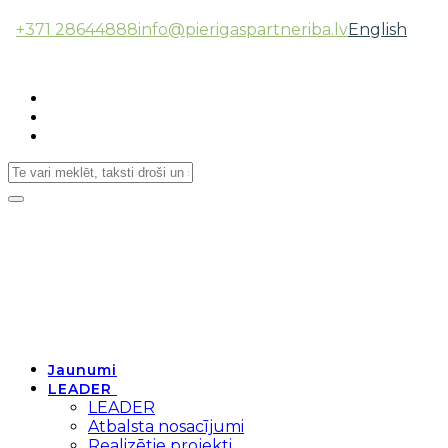
+371 28644888
info@pierigaspartneriba.lv
English
Follow Us:
Toggle
navigation
Jaunumi
LEADER
LEADER
Atbalsta nosacījumi
Realizētie projekti