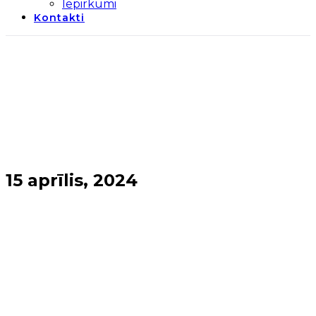
Iepirkumi
Kontakti
15 aprīlis, 2024
Sākums
→
2024
→
aprīlis
→
15