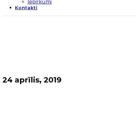
Iepirkumi
Kontakti
24 aprīlis, 2019
Sākums
→
2019
→
aprīlis
→
24