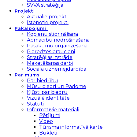
SVVA stratēģija
Projekti
Aktuālie projekti
Īstenotie projekti
Pakalpojumi
Kopienu stiprināšana
Apmācību nodrošināšana
Pasākumu organizēšana
Pieredzes braucieni
Stratēģijas izstrāde
Maketēšanas darbi
Sociālā uzņēmējdarbība
Par mums
Par biedrību
Mūsu biedri un Padome
Kļūsti par biedru
Vizuālā identitāte
Statūti
Informatīvie materiāli
Pētījumi
Video
Tūrisma informatīvā karte
Bukleti