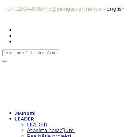
+371 28644888
info@pierigaspartneriba.lv
English
Follow Us:
Toggle
navigation
Jaunumi
LEADER
LEADER
Atbalsta nosacījumi
Realizētie projekti