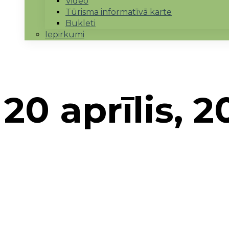
Video
Tūrisma informatīvā karte
Bukleti
Iepirkumi
20 aprīlis, 2
Sākums
→
2017
→
aprīlis
→
20