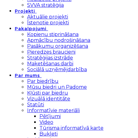
SVVA stratēģija
Projekti
Aktuālie projekti
Īstenotie projekti
Pakalpojumi
Kopienu stiprināšana
Apmācību nodrošināšana
Pasākumu organizēšana
Pieredzes braucieni
Stratēģijas izstrāde
Maketēšanas darbi
Sociālā uzņēmējdarbība
Par mums
Par biedrību
Mūsu biedri un Padome
Kļūsti par biedru
Vizuālā identitāte
Statūti
Informatīvie materiāli
Pētījumi
Video
Tūrisma informatīvā karte
Bukleti