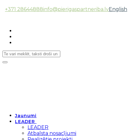
+371 28644888
info@pierigaspartneriba.lv
English
Follow Us:
Toggle
navigation
Jaunumi
LEADER
LEADER
Atbalsta nosacījumi
Realizētie projekti