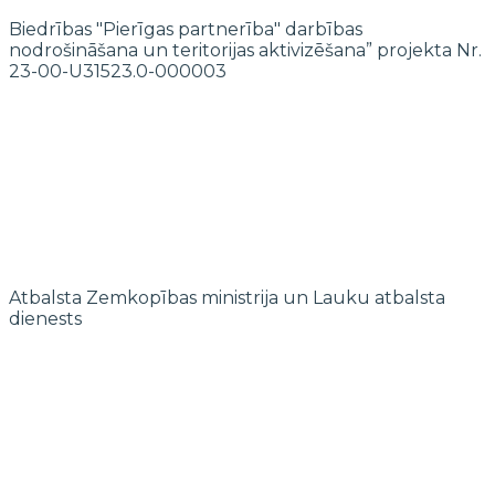
Biedrības "Pierīgas partnerība" darbības
nodrošināšana un teritorijas aktivizēšana” projekta Nr.
23-00-U31523.0-000003
Atbalsta Zemkopības ministrija un Lauku atbalsta
dienests
© 2022 biedrība "Pierīgas partnerība"
Mājaslapas izstrādi finansē Islande, Lihtenšteina un Norvēģija EEZ un
Norvēģijas grantu programmas “Aktīvo iedzīvotāju fonds” ietvaros.