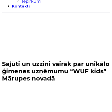
Iepirkumi
Kontakti
Sajūti un uzzini vairāk par unikālo
ģimenes uzņēmumu “WUF kids”
Mārupes novadā
Sākums
→
Periods 2014-2020
→
2. kārta
→
Sajūti un
uzzini vairāk par unikālo ģimenes uzņēmumu “WUF
kids” Mārupes novadā