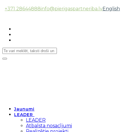
+371 28644888
info@pierigaspartneriba.lv
English
Follow Us:
Toggle
navigation
Jaunumi
LEADER
LEADER
Atbalsta nosacījumi
Realizētie projekti