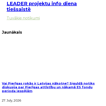
LEADER projektu info diena
tiešsaistē
Tuvākie notikumi
Jaunākais
Vai Pierīgas rokās ir Latvijas nākotne? Siguldā notiks
diskusija par Pierīgas attīstību un nākamā ES fondu
perioda iespējām
27. July, 2026