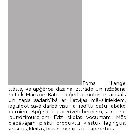
Toms Lange
stāsta, ka apģērba dizaina izstrāde un ražošana
notiek Mārupē. Katra apģērba motīvs ir unikāls
un tapis sadarbībā ar Latvijas māksliniekiem,
ieguldot savā darbā visu, lai radītu pašu labāko
bērniem. Apģērbi ir paredzēti bērniem, sākot no
jaundzimušajiem līdz skolas vecumam. Mēs
piedāvājam plašu produktu klāstu- legingus,
kreklus, kleitas, bikses, bodijus u.c. apģērbus.