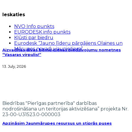
Ieskaties
NVO Info punkts
EURODESK info punkts
Kļūsti par biedru
Eurodesk “Jauno līderu pārgājiens Olaines un
Mārupes novadu jauniešiem”
Aizvadītas divas bērnu dienas piedzīvojumu nometnes
“Vasaras virpulis!”
13. July, 2026
Biedrības "Pierīgas partnerība" darbības
nodrošināšana un teritorijas aktivizēšana” projekta Nr.
23-00-U31523.0-000003
Apzināsim Jaunmārupes resursus un stiprās puses