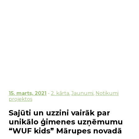
15. marts, 2021
-
2. kārta
,
Jaunumi
,
Notikumi
projektos
Sajūti un uzzini vairāk par
unikālo ģimenes uzņēmumu
“WUF kids” Mārupes novadā