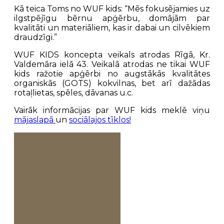
Kā teica Toms no WUF kids: “Mēs fokusējamies uz
ilgstpējīgu bērnu apģērbu, domājām par
kvalitāti un materiāliem, kas ir dabai un cilvēkiem
draudzīgi.”
WUF KIDS koncepta veikals atrodas Rīgā, Kr.
Valdemāra ielā 43. Veikalā atrodas ne tikai WUF
kids ražotie apģērbi no augstākās kvalitātes
organiskās (GOTS) kokvilnas, bet arī dažādas
rotaļlietas, spēles, dāvanas u.c.
Vairāk informācijas par WUF kids meklē viņu
mājaslapā
un
sociālajos tīklos!