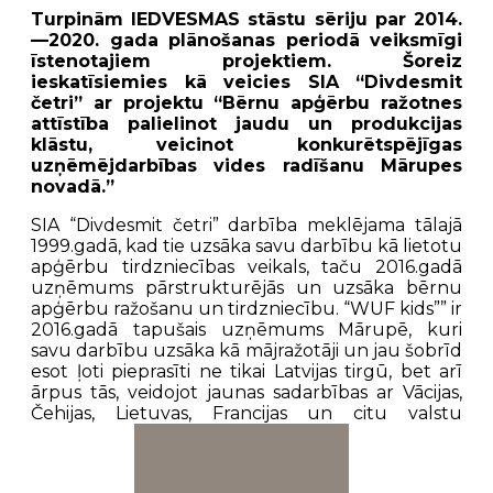
Turpinām IEDVESMAS stāstu sēriju par 2014.
—2020. gada plānošanas periodā veiksmīgi
īstenotajiem projektiem. Šoreiz
ieskatīsiemies kā veicies SIA “Divdesmit
četri” ar projektu “Bērnu apģērbu ražotnes
attīstība palielinot jaudu un produkcijas
klāstu, veicinot konkurētspējīgas
uzņēmējdarbības vides radīšanu Mārupes
novadā.”
SIA “Divdesmit četri” darbība meklējama tālajā
1999.gadā, kad tie uzsāka savu darbību kā lietotu
apģērbu tirdzniecības veikals, taču 2016.gadā
uzņēmums pārstrukturējās un uzsāka bērnu
apģērbu ražošanu un tirdzniecību. “WUF kids”” ir
2016.gadā tapušais uzņēmums Mārupē, kuri
savu darbību uzsāka kā mājražotāji un jau šobrīd
esot ļoti pieprasīti ne tikai Latvijas tirgū, bet arī
ārpus tās, veidojot jaunas sadarbības ar Vācijas,
Čehijas, Lietuvas, Francijas un citu valstu