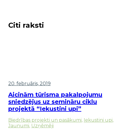
Citi raksti
20. februāris, 2019
Aicinām tūrisma pakalpojumu
sniedzējus uz semināru ciklu
projektā “Iekustini upi”
Biedrības projekti un pasākumi
,
Iekustini upi
,
Jaunumi
,
Uzņēmēji