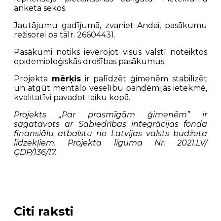
anketa sekos.
Jautājumu gadījumā, zvaniet Andai, pasākumu
režisorei pa tālr. 26604431.
Pasākumi notiks ievērojot visus valstī noteiktos
epidemioloģiskās drošības pasākumus.
Projekta
mērķis
ir palīdzēt ģimenēm stabilizēt
un atgūt mentālo veselību pandēmijās ietekmē,
kvalitatīvi pavadot laiku kopā.
Projekts „Par prasmīgām ģimenēm” ir
sagatavots ar Sabiedrības integrācijas fonda
finansiālu atbalstu no Latvijas valsts budžeta
līdzekļiem. Projekta līguma Nr. 2021.LV/
ĢDP/136/17.
Citi raksti