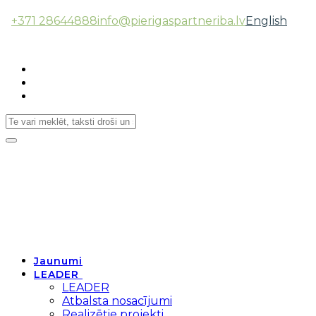
+371 28644888
info@pierigaspartneriba.lv
English
Follow Us:
Toggle
navigation
Jaunumi
LEADER
LEADER
Atbalsta nosacījumi
Realizētie projekti