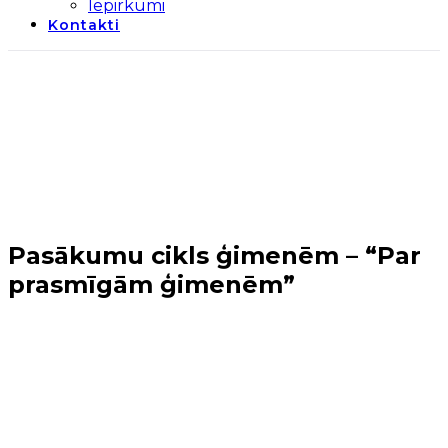
Iepirkumi
Kontakti
Pasākumu cikls ģimenēm – “Par
prasmīgām ģimenēm”
Sākums
→
Biedrības projekti un
pasākumi
→
Pasākumu cikls ģimenēm – “Par
prasmīgām ģimenēm”