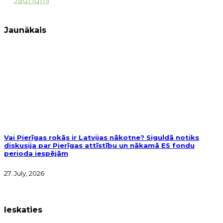
Jaunumi
Jaunākais
Vai Pierīgas rokās ir Latvijas nākotne? Siguldā notiks
diskusija par Pierīgas attīstību un nākamā ES fondu
perioda iespējām
27. July, 2026
Ieskaties