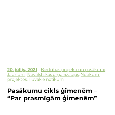
20. jūlijs, 2021
-
Biedrības projekti un pasākumi
,
Jaunumi
,
Nevalstiskās organizācijas
,
Notikumi
projektos
,
Tuvākie notikumi
Pasākumu cikls ģimenēm –
“Par prasmīgām ģimenēm”