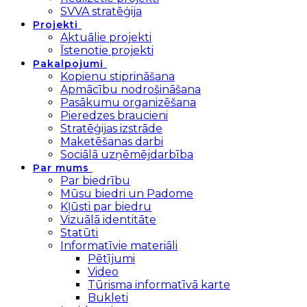
SVVA stratēģija
Projekti
Aktuālie projekti
Īstenotie projekti
Pakalpojumi
Kopienu stiprināšana
Apmācību nodrošināšana
Pasākumu organizēšana
Pieredzes braucieni
Stratēģijas izstrāde
Maketēšanas darbi
Sociālā uzņēmējdarbība
Par mums
Par biedrību
Mūsu biedri un Padome
Kļūsti par biedru
Vizuālā identitāte
Statūti
Informatīvie materiāli
Pētījumi
Video
Tūrisma informatīvā karte
Bukleti