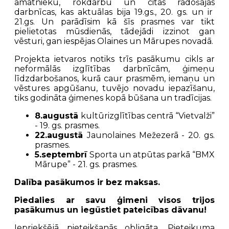
amatnieku, rokdarbu un citās radošajās
darbnīcas, kas aktuālas bija 19.gs., 20. gs. un ir
21.gs. Un parādīsim kā šīs prasmes var tikt
pielietotas mūsdienās, tādejādi izzinot gan
vēsturi, gan iespējas Olaines un Mārupes novadā.
Projekta ietvaros notiks trīs pasākumu cikls ar
neformālās izglītības darbnīcām, ģimeņu
līdzdarbošanos, kurā caur prasmēm, iemaņu un
vēstures apgūšanu, tuvējo novadu iepazīšanu,
tiks godināta ģimenes kopā būšana un tradīcijas.
8.augustā
kultūrizglītības centrā “Vietvalži”
- 19. gs. prasmes.
22.augustā
Jaunolaines Mežezerā - 20. gs.
prasmes.
5.septembrī
Sporta un atpūtas parkā “BMX
Mārupe” - 21. gs. prasmes.
Dalība pasākumos ir bez maksas.
Piedalies ar savu ģimeni visos trijos
pasākumus un iegūstiet pateicības dāvanu!
Iepriekšējā pieteikšanās obligāta. Pieteikuma