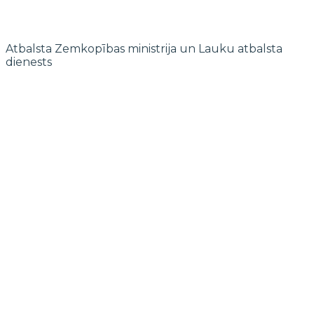
Atbalsta Zemkopības ministrija un Lauku atbalsta
dienests
© 2022 biedrība "Pierīgas partnerība"
Mājaslapas izstrādi finansē Islande, Lihtenšteina un Norvēģija EEZ un
Norvēģijas grantu programmas “Aktīvo iedzīvotāju fonds” ietvaros.