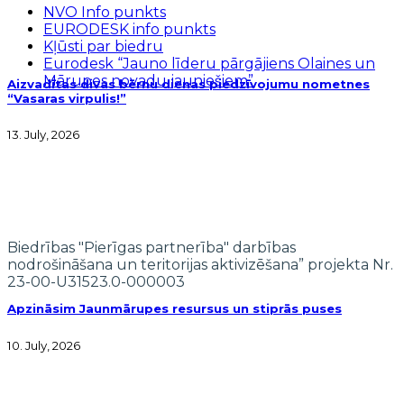
NVO Info punkts
EURODESK info punkts
Kļūsti par biedru
Eurodesk “Jauno līderu pārgājiens Olaines un
Mārupes novadu jauniešiem”
Aizvadītas divas bērnu dienas piedzīvojumu nometnes
“Vasaras virpulis!”
13. July, 2026
Biedrības "Pierīgas partnerība" darbības
nodrošināšana un teritorijas aktivizēšana” projekta Nr.
23-00-U31523.0-000003
Apzināsim Jaunmārupes resursus un stiprās puses
10. July, 2026