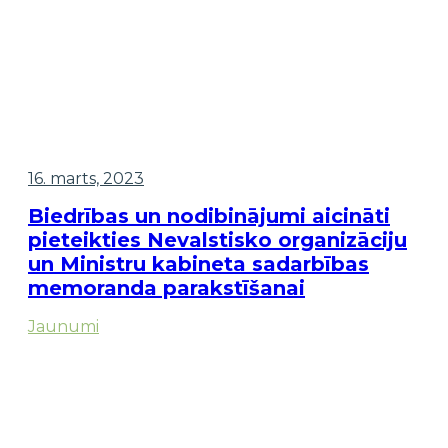
16. marts, 2023
Biedrības un nodibinājumi aicināti
pieteikties Nevalstisko organizāciju
un Ministru kabineta sadarbības
memoranda parakstīšanai
Jaunumi