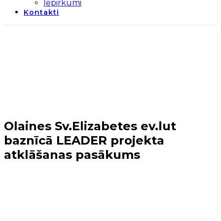
Iepirkumi
Kontakti
Olaines Sv.Elizabetes ev.lut
baznīcā LEADER projekta
atklāšanas pasākums
Sākums
→
Jaunumi
→
Olaines Sv.Elizabetes ev.lut
baznīcā LEADER projekta atklāšanas pasākums