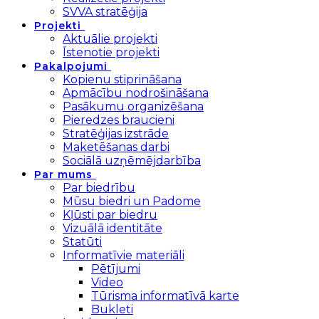
SVVA stratēģija
Projekti
Aktuālie projekti
Īstenotie projekti
Pakalpojumi
Kopienu stiprināšana
Apmācību nodrošināšana
Pasākumu organizēšana
Pieredzes braucieni
Stratēģijas izstrāde
Maketēšanas darbi
Sociālā uzņēmējdarbība
Par mums
Par biedrību
Mūsu biedri un Padome
Kļūsti par biedru
Vizuālā identitāte
Statūti
Informatīvie materiāli
Pētījumi
Video
Tūrisma informatīvā karte
Bukleti