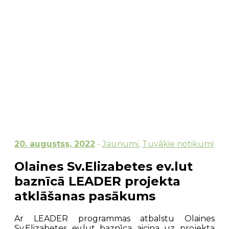
20. augustss, 2022
-
Jaunumi
,
Tuvākie notikumi
Olaines Sv.Elizabetes ev.lut
baznīcā LEADER projekta
atklāšanas pasākums
Ar LEADER programmas atbalstu Olaines
Sv.Elizabetes ev.lut baznīca aicina uz projekta