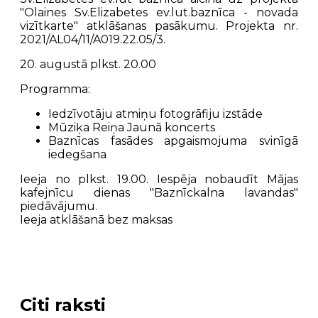
"Olaines Sv.Elizabetes ev.lut.baznīca - novada
vizītkarte" atklāšanas pasākumu. Projekta nr.
2021/AL04/11/A019.22.05/3.
20. augustā plkst. 20.00
Programma:
Iedzīvotāju atmiņu fotogrāfiju izstāde
Mūziķa Reiņa Jaunā koncerts
Baznīcas fasādes apgaismojuma svinīgā
iedegšana
Ieeja no plkst. 19.00. Iespēja nobaudīt Mājas
kafejnīcu dienas "Baznīckalna lavandas"
piedāvājumu.
Ieeja atklāšanā bez maksas
Citi raksti