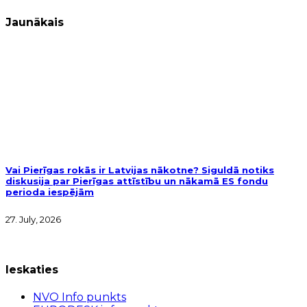
Jaunākais
Vai Pierīgas rokās ir Latvijas nākotne? Siguldā notiks
diskusija par Pierīgas attīstību un nākamā ES fondu
perioda iespējām
27. July, 2026
Ieskaties
NVO Info punkts