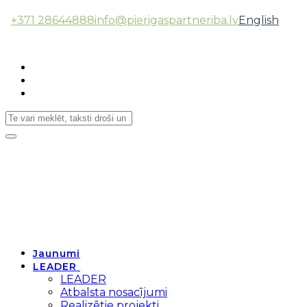
+371 28644888
info@pierigaspartneriba.lv
English
Follow Us:
Toggle
navigation
Jaunumi
LEADER
LEADER
Atbalsta nosacījumi
Realizētie projekti