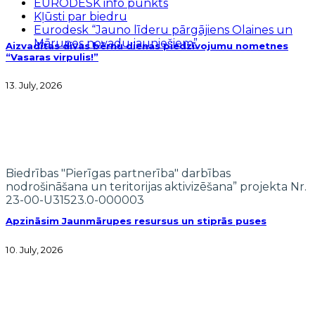
EURODESK info punkts
Kļūsti par biedru
Eurodesk “Jauno līderu pārgājiens Olaines un
Mārupes novadu jauniešiem”
Aizvadītas divas bērnu dienas piedzīvojumu nometnes
“Vasaras virpulis!”
13. July, 2026
Biedrības "Pierīgas partnerība" darbības
nodrošināšana un teritorijas aktivizēšana” projekta Nr.
23-00-U31523.0-000003
Apzināsim Jaunmārupes resursus un stiprās puses
10. July, 2026