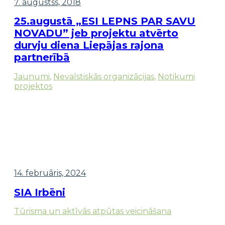
7. augustss, 2018
25.augustā „ESI LEPNS PAR SAVU
NOVADU” jeb projektu atvērto
durvju diena Liepājas rajona
partnerībā
Jaunumi
,
Nevalstiskās organizācijas
,
Notikumi
projektos
14. februāris, 2024
SIA Irbēni
Tūrisma un aktīvās atpūtas veicināšana