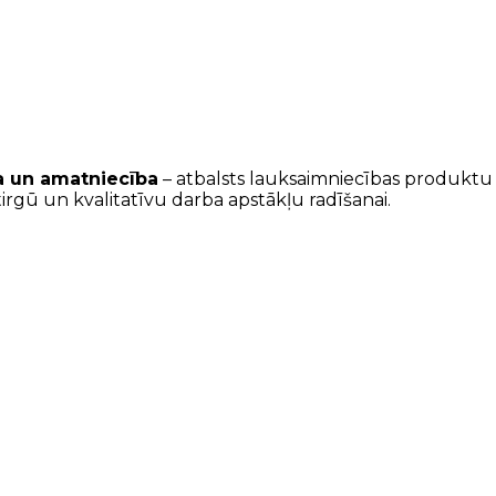
a un amatniecība
– atbalsts lauksaimniecības produktu p
tirgū un kvalitatīvu darba apstākļu radīšanai.