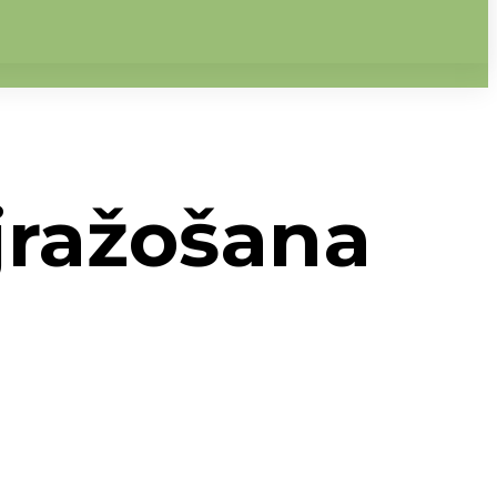
jražošana
jražošana un amatniecība