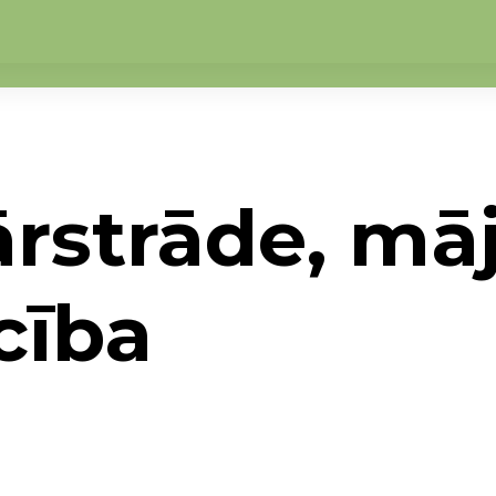
rstrāde, mā
cība
 projekti (2014-2020)
→
Produktu pārstrāde, mā