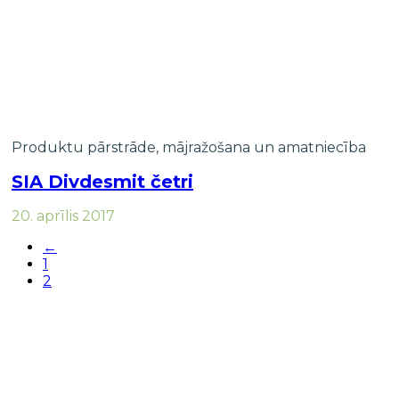
Produktu pārstrāde, mājražošana un amatniecība
SIA Divdesmit četri
20. aprīlis 2017
←
1
2