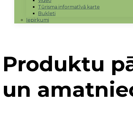
Video
Tūrisma informatīvā karte
Bukleti
Iepirkumi
Produktu pā
un amatnie
Sākums
→
Realizētie projekti
→
Uzņēmējdarbības